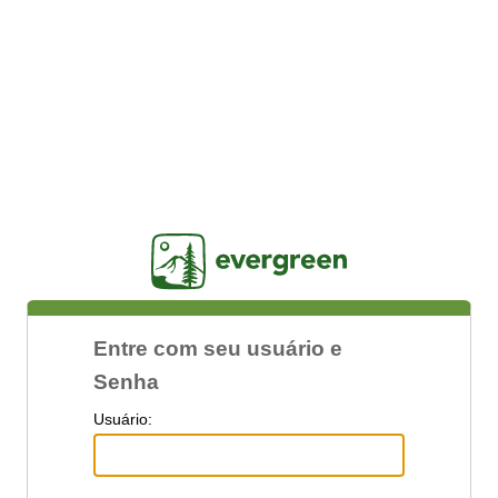
Jasig
Entre com seu usuário e
Senha
U
suário: