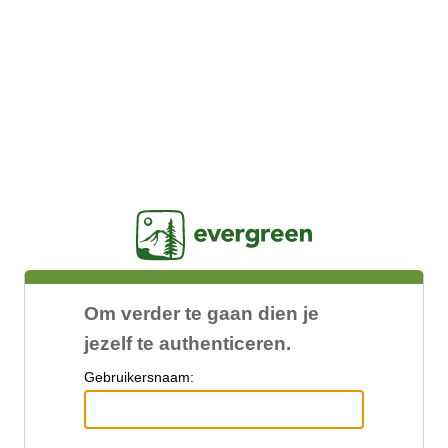
Jasig
Om verder te gaan dien je
jezelf te authenticeren.
G
ebruikersnaam: