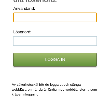
A
nvändarid:
L
ösenord:
Av säkerhetsskäl bör du logga ut och stänga
webbläsaren när du är färdig med webbtjänsterna som
kräver inloggning.