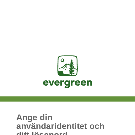
Jasig
Ange din
användaridentitet och
ditt lösenord.