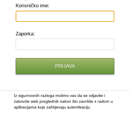
K
orisničko ime:
Z
aporka:
Iz sigurnosnih razloga molimo vas da se odjavite i
zatvorite web preglednik nakon što završite s radom u
aplikacijama koje zahtijevaju autentikaciju.