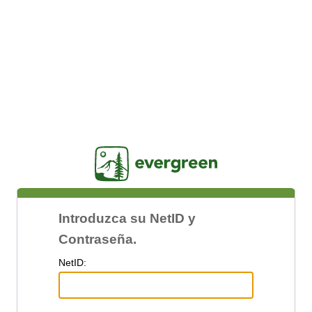
Jasig
Introduzca su NetID y
Contraseña.
N
etID: