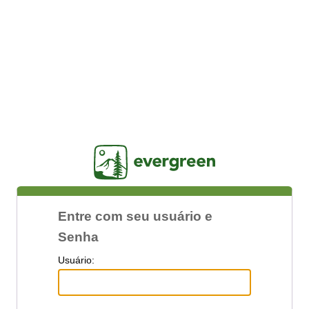
Jasig
Entre com seu usuário e
Senha
U
suário: