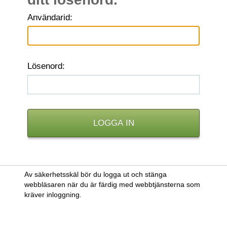
A
nvändarid:
L
ösenord:
Av säkerhetsskäl bör du logga ut och stänga
webbläsaren när du är färdig med webbtjänsterna som
kräver inloggning.