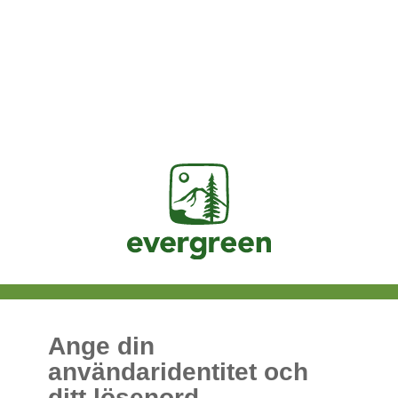
Jasig
Ange din
användaridentitet och
ditt lösenord.