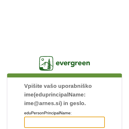
Jasig
Vpišite vašo uporabniško
ime(eduprincipalName:
ime@arnes.si) in geslo.
edu
PersonPrincipalName: