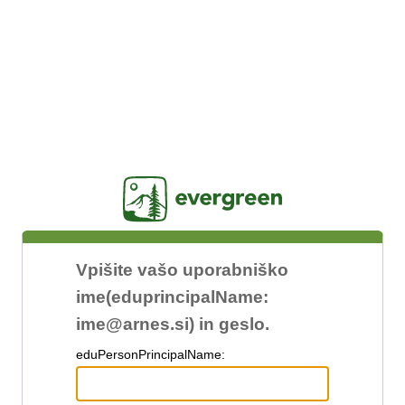
Jasig
Vpišite vašo uporabniško
ime(eduprincipalName:
ime@arnes.si) in geslo.
edu
PersonPrincipalName: