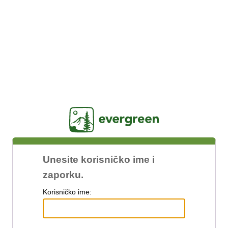
Jasig
Unesite korisničko ime i
zaporku.
K
orisničko ime: