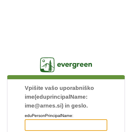
Jasig
Vpišite vašo uporabniško
ime(eduprincipalName:
ime@arnes.si) in geslo.
edu
PersonPrincipalName: