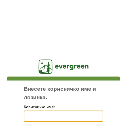
Jasig
Внесете корисничко име и
лозинка.
К
орисничко име: