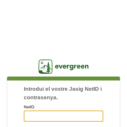
Jasig
Introdui el vostre Jasig NetID i
contrasenya.
N
etID: