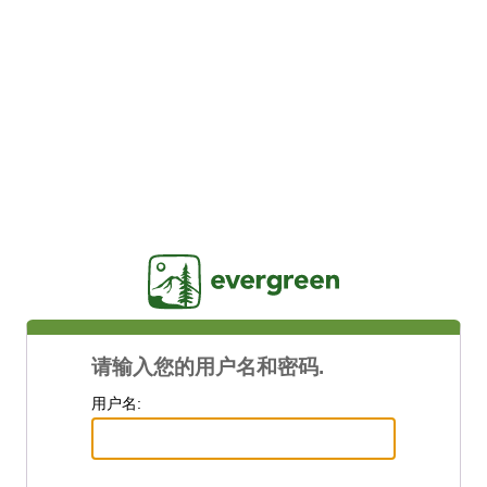
Jasig
请输入您的用户名和密码.
用户名: