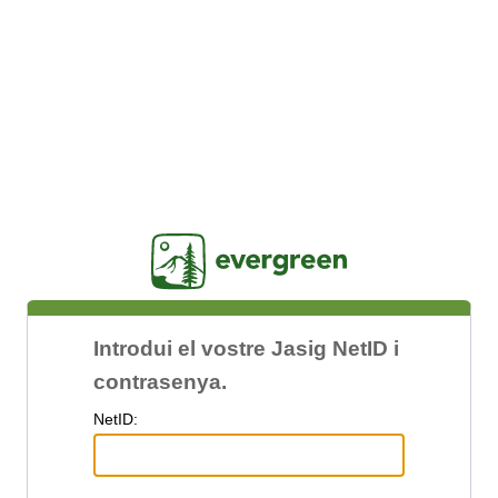
Jasig
Introdui el vostre Jasig NetID i
contrasenya.
N
etID: