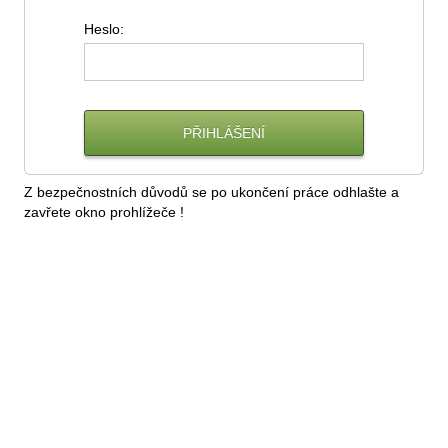
H
eslo:
Z bezpečnostních důvodů se po ukončení práce odhlašte a
zavřete okno prohlížeče !