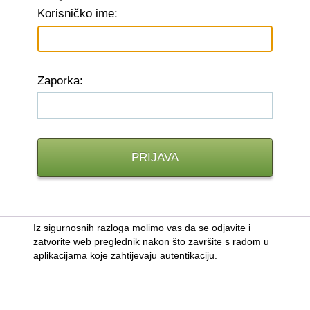
K
orisničko ime:
Z
aporka:
Iz sigurnosnih razloga molimo vas da se odjavite i
zatvorite web preglednik nakon što završite s radom u
aplikacijama koje zahtijevaju autentikaciju.