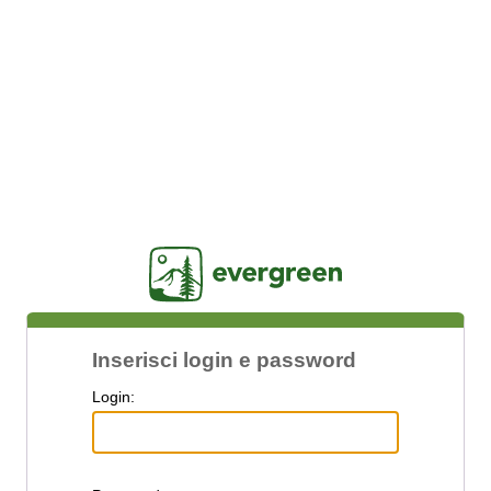
Jasig
Inserisci login e password
L
ogin: