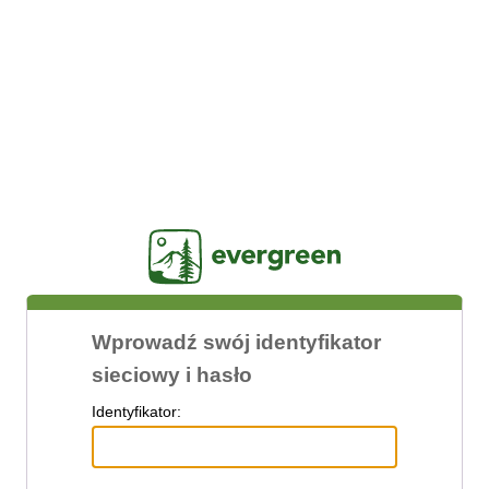
Jasig
Wprowadź swój identyfikator
sieciowy i hasło
I
dentyfikator: