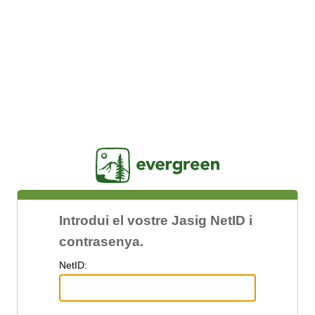
Jasig
Introdui el vostre Jasig NetID i
contrasenya.
N
etID: