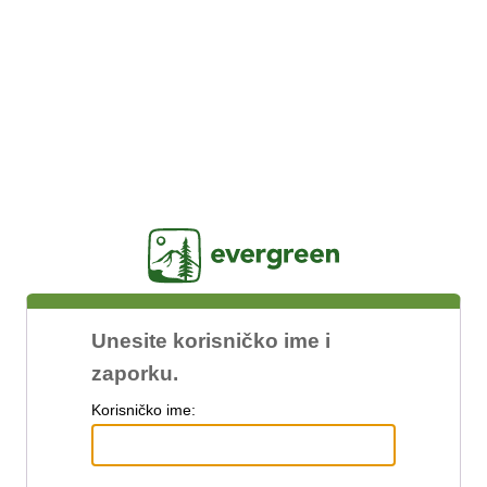
Jasig
Unesite korisničko ime i
zaporku.
K
orisničko ime: