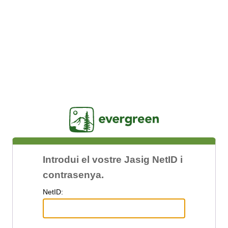
Jasig
Introdui el vostre Jasig NetID i
contrasenya.
N
etID: