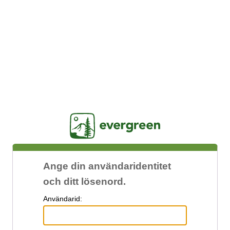
Jasig
Ange din användaridentitet
och ditt lösenord.
A
nvändarid: