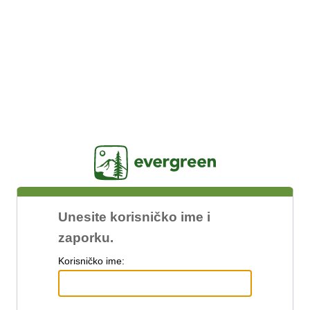
Jasig
Unesite korisničko ime i
zaporku.
K
orisničko ime: