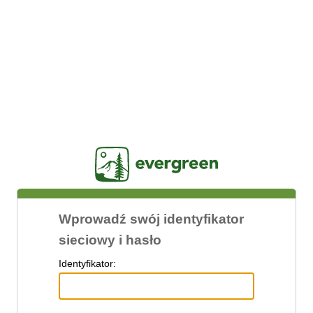
Jasig
Wprowadź swój identyfikator
sieciowy i hasło
I
dentyfikator: