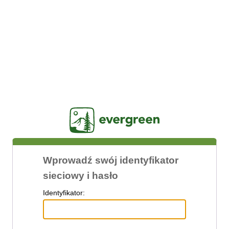
Jasig
Wprowadź swój identyfikator
sieciowy i hasło
I
dentyfikator: