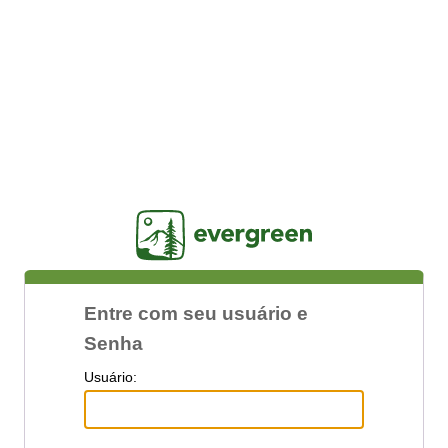
Jasig
Entre com seu usuário e
Senha
U
suário: