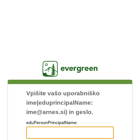
Jasig
Vpišite vašo uporabniško
ime(eduprincipalName:
ime@arnes.si) in geslo.
edu
PersonPrincipalName: