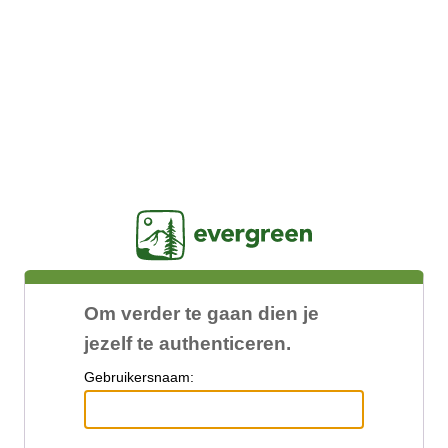
Jasig
Om verder te gaan dien je
jezelf te authenticeren.
G
ebruikersnaam: