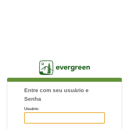
Jasig
Entre com seu usuário e
Senha
U
suário: