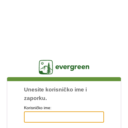
Jasig
Unesite korisničko ime i
zaporku.
K
orisničko ime: