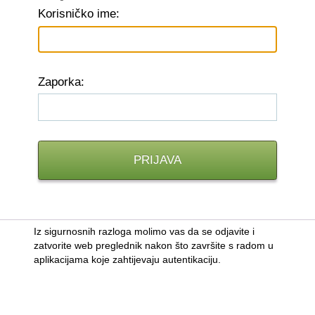
K
orisničko ime:
Z
aporka:
Iz sigurnosnih razloga molimo vas da se odjavite i
zatvorite web preglednik nakon što završite s radom u
aplikacijama koje zahtijevaju autentikaciju.