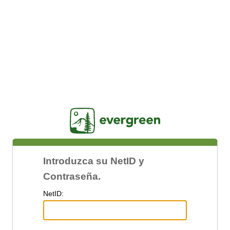
Jasig
Introduzca su NetID y
Contraseña.
N
etID: