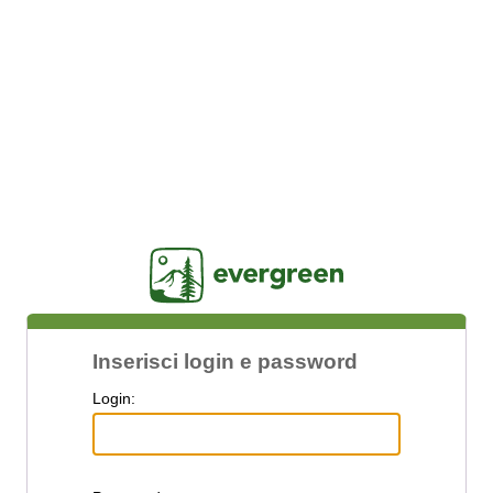
Jasig
Inserisci login e password
L
ogin: