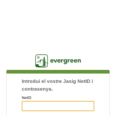
Jasig
Introdui el vostre Jasig NetID i
contrasenya.
N
etID: