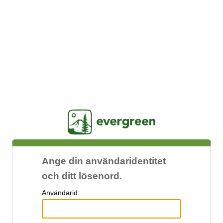
Jasig
Ange din användaridentitet
och ditt lösenord.
A
nvändarid: