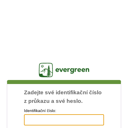
Jasig
Zadejte své identifikační číslo
z průkazu a své heslo.
I
dentifikační číslo: