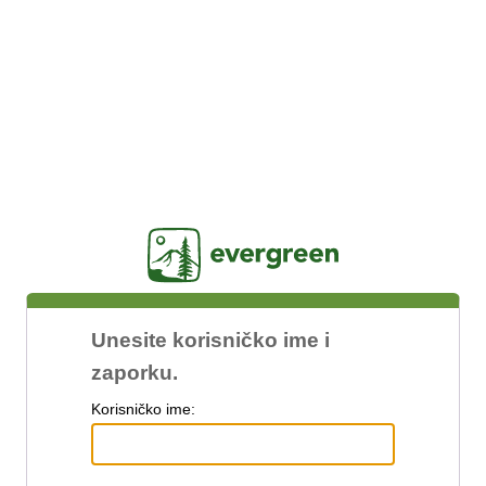
Jasig
Unesite korisničko ime i
zaporku.
K
orisničko ime: