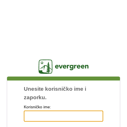
Jasig
Unesite korisničko ime i
zaporku.
K
orisničko ime: