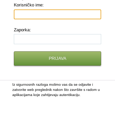
K
orisničko ime:
Z
aporka:
Iz sigurnosnih razloga molimo vas da se odjavite i
zatvorite web preglednik nakon što završite s radom u
aplikacijama koje zahtijevaju autentikaciju.