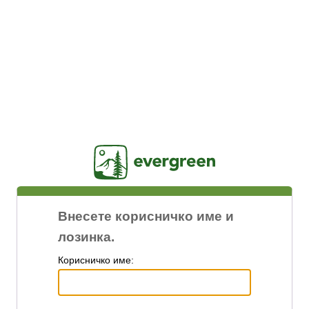
Jasig
Внесете корисничко име и
лозинка.
К
орисничко име: