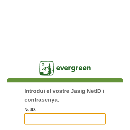
Jasig
Introdui el vostre Jasig NetID i
contrasenya.
N
etID: