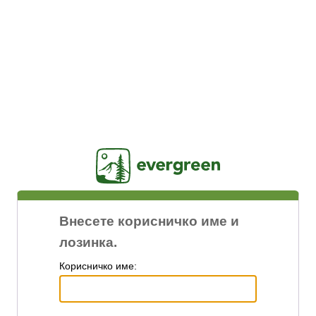
Jasig
Внесете корисничко име и
лозинка.
К
орисничко име: