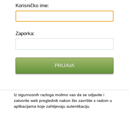
K
orisničko ime:
Z
aporka:
Iz sigurnosnih razloga molimo vas da se odjavite i
zatvorite web preglednik nakon što završite s radom u
aplikacijama koje zahtijevaju autentikaciju.