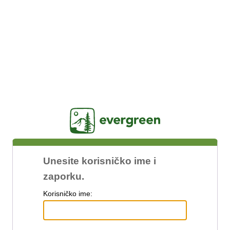
Jasig
Unesite korisničko ime i
zaporku.
K
orisničko ime: