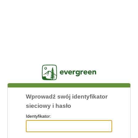
Jasig
Wprowadź swój identyfikator
sieciowy i hasło
I
dentyfikator: