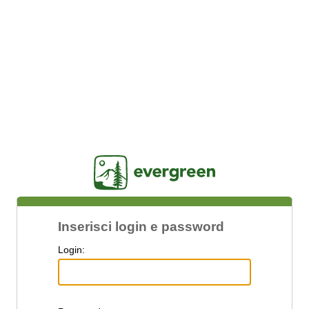
Jasig
Inserisci login e password
L
ogin: