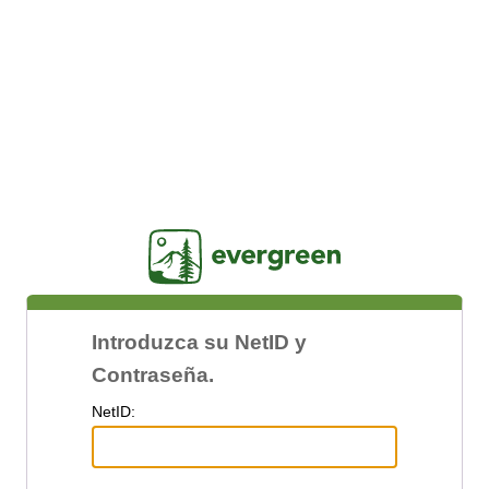
Jasig
Introduzca su NetID y
Contraseña.
N
etID: