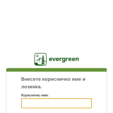
Jasig
Внесете корисничко име и
лозинка.
К
орисничко име: