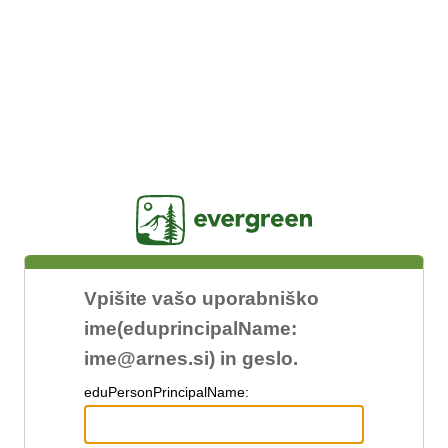
Jasig
Vpišite vašo uporabniško
ime(eduprincipalName:
ime@arnes.si) in geslo.
edu
PersonPrincipalName: